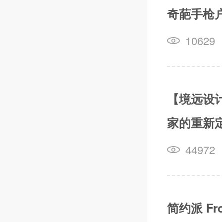
奇葩手枪
10629
【境远设
家的重新
44972
简约派 F