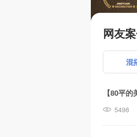
【闭口
蔽工程
网友案
比拼金
平+第
混
人订制
【80平的
篱笆装
5498
长按识别，