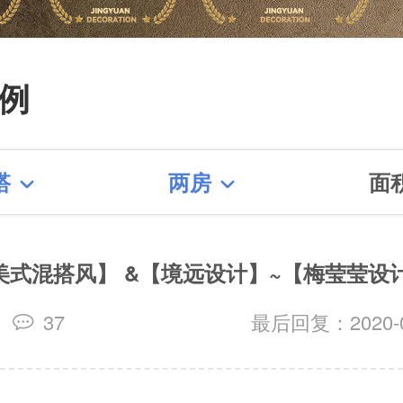
0增项】【产业化工人】【隐
终生免费质保】【篱笆网施工
例
奖】【创意改造奖】【赠季建
三方全程监理双重保障】【私
搭
两房
面
设计】
美式混搭风】 &【境远设计】~【梅莹莹设
修
37
最后回复：2020-03
看更多装修案例