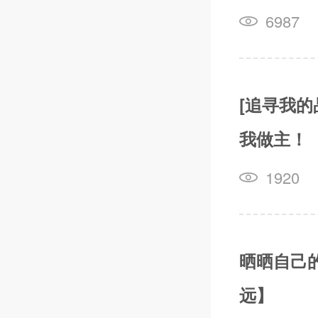
6987
[追寻我
我做主！
1920
晒晒自己的8
远】