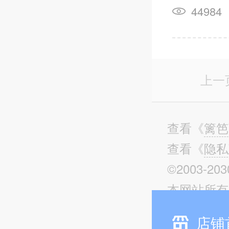
44984
上一
查看
《
篱笆
查看
《
隐私
©2003-203
本网站所有内
书面许可，
店铺