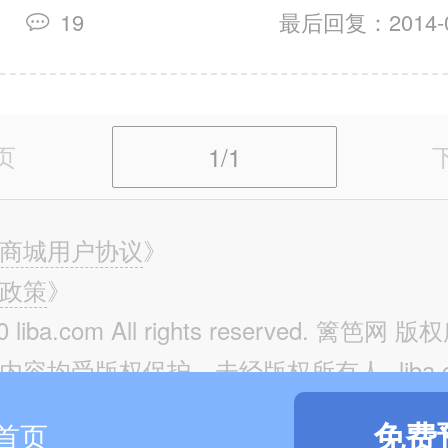
19
最后回复：2014-02
页
1/1
商城用户协议
》
政策
》
0 liba.com All rights reserved. 篱笆网 
容均受版权保护。未经版权所有人--liba.
任何机构和个人不得以任何方式翻印、转
免费
首页