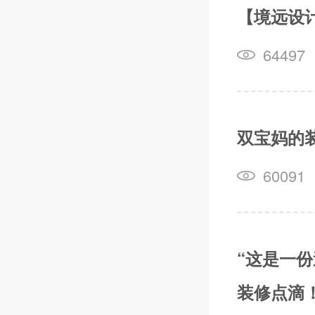
【境远设
64497
双宝妈的
60091
“这是一
装修点滴