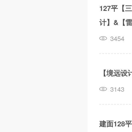
127平
计】&【
3454
【境远设
3143
建面12