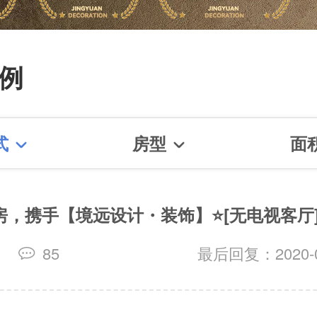
0增项】【产业化工人】【隐
终生免费质保】【篱笆网施工
例
奖】【创意改造奖】【赠季建
三方全程监理双重保障】【私
式
房型
面
设计】
房，携手【境远设计・装饰】⭐[无电视客厅
修
85
最后回复：2020-05
看更多装修案例