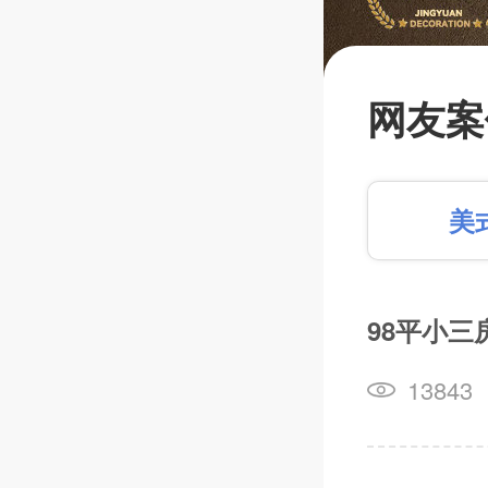
【闭口
蔽工程
网友案
比拼金
平+第
美
人订制
98平小三
篱笆装
13843
长按识别，