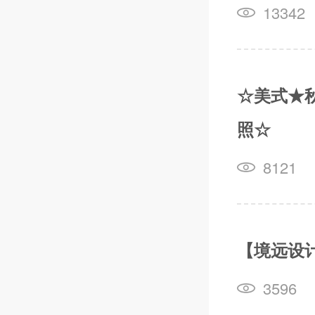
13342
☆美式★
照☆
8121
【境远设计
3596