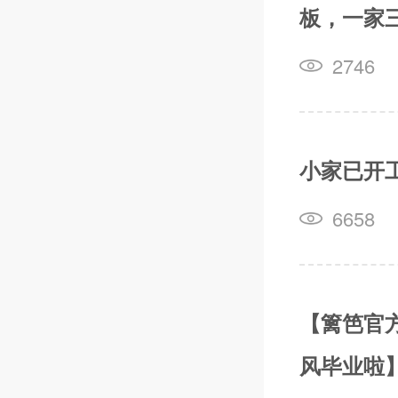
板，一家
2746
小家已开
6658
【篱笆官
风毕业啦