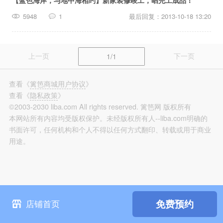
【蓝色海岸，与地中海相约】新家装修竣工，晒完工成品！
篱笆装修
5948
1
最后回复：2013-10-18 13:20
长按识别，看更多装修案例
上一页
下一页
1/1
查看
《
篱笆商城用户协议
》
查看
《
隐私政策
》
©2003-2030 liba.com All rights reserved. 篱笆网 版权所有
本网站所有内容均受版权保护。未经版权所有人--liba.com明确的
书面许可，任何机构和个人不得以任何方式翻印、转载或用于商业
用途。
免费预约
店铺首页