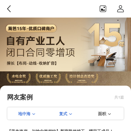
境远设计・装饰
【闭口0增项】【产业化工人】【隐
蔽工程终生免费质保】【篱笆网施
网友案例
共1篇
工比拼金奖】【创意改造奖】【赠
季建平+第三方全程监理双重保障】
地中海
复式
面积
【私人订制设计】