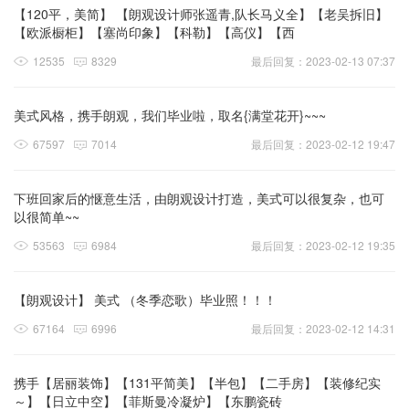
【120平，美简】 【朗观设计师张遥青,队长马义全】【老吴拆旧】
【欧派橱柜】【塞尚印象】【科勒】【高仪】【西
12535
8329
最后回复：2023-02-13 07:37
美式风格，携手朗观，我们毕业啦，取名{满堂花开}~~~
67597
7014
最后回复：2023-02-12 19:47
下班回家后的惬意生活，由朗观设计打造，美式可以很复杂，也可
以很简单~~
53563
6984
最后回复：2023-02-12 19:35
【朗观设计】 美式 （冬季恋歌）毕业照！！！
67164
6996
最后回复：2023-02-12 14:31
携手【居丽装饰】【131平简美】【半包】【二手房】【装修纪实
～】【日立中空】【菲斯曼冷凝炉】【东鹏瓷砖