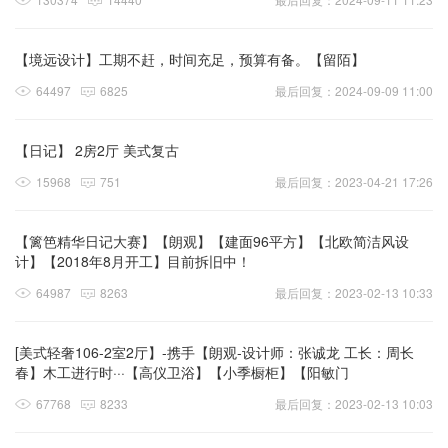
【境远设计】工期不赶，时间充足，预算有备。【留陌】
64497
6825
最后回复：2024-09-09 11:00
【日记】 2房2厅 美式复古
15968
751
最后回复：2023-04-21 17:26
【篱笆精华日记大赛】【朗观】【建面96平方】【北欧简洁风设
计】【2018年8月开工】目前拆旧中！
64987
8263
最后回复：2023-02-13 10:33
[美式轻奢106-2室2厅】-携手【朗观-设计师：张诚龙 工长：周长
春】木工进行时···【高仪卫浴】【小季橱柜】【阳敏门
67768
8233
最后回复：2023-02-13 10:03