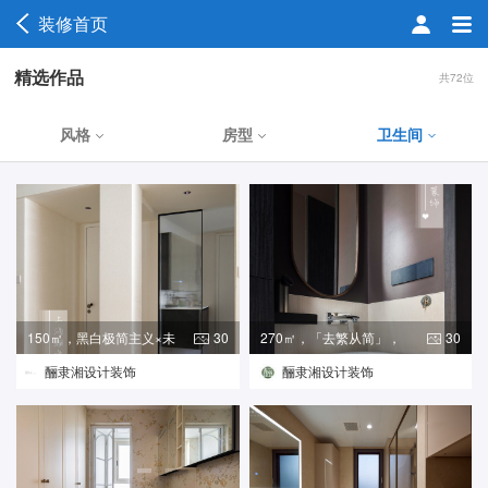
装修首页
精选作品
共72位
风格
房型
卫生间
150㎡，黑白极简主义×未
30
270㎡，「去繁从简」，
30
来感
解锁高
酾隶湘设计装饰
酾隶湘设计装饰