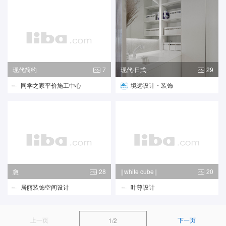
现代简约
7
现代·日式
29
同学之家平价施工中心
境远设计・装饰
愈
28
‖white cube‖
20
居丽装饰空间设计
叶尊设计
上一页
下一页
1/2