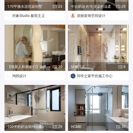
170平微水泥侘寂别墅
23
中古奶油 时光浸染的温柔
29
对象Studio·极简主义
居丽装饰空间设计
【喵星人和朋友们】金奖
30
轻奢法式
6
设计
鸿鹄设计
同学之家平价施工中心
100平的奶油简约小家
29
HOME
30