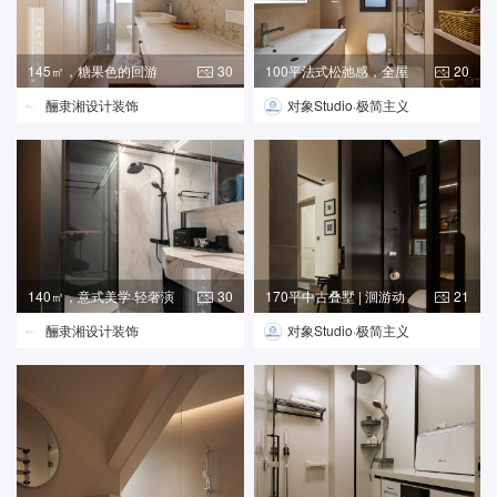
145㎡，糖果色的回游
30
100平法式松弛感，全屋
20
诗，打开
艺术漆
酾隶湘设计装饰
对象Studio·极简主义
140㎡，意式美学·轻奢演
30
170平中古叠墅 | 洄游动
21
绎
线
酾隶湘设计装饰
对象Studio·极简主义